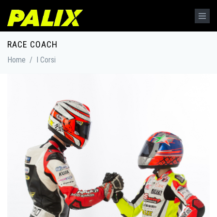
Salta al contenuto principale
RACE COACH
Home
/
I Corsi